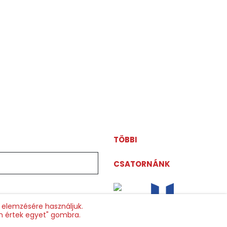
TÖBBI
ag@viasatworld.com
CSATORNÁNK
k elemzésére használjuk.
em értek egyet" gombra.