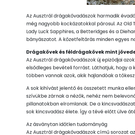
Az Ausztrál drágakővadászok harmadik évadába
még nagyobb kockázatokkal párosul. Az Old 
Lady Luck Sapphires, a Betteridges és a Dieha
bányászatot. A kőzetfeltárás minden egyes n
Drágakövek és féldrágakövek mint jöved
Az Ausztrál drágakővadászok új epizódjai azo
elsődleges bevételi forrást. Láthatjuk, hogy a 
többen vannak azok, akik hajlandóak a tőkesze
A sok kihívást jelentő és összetett munka el
szívükbe zárnak a nézők, nehéz nem belevonódn
pillanatokban elromlanak. De a kincsvadászat
sok kincsvadász élete. Így a tévé előtt ülve á
Az ásványtan időtlen tudományág
Az Ausztrál drágakővadászok című sorozat az 