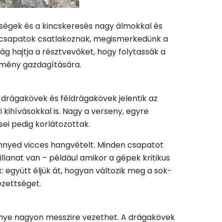
zségek és a kincskeresés nagy álmokkal és
j csapatok csatlakoznak, megismerkedünk a
ág hajtja a résztvevőket, hogy folytassák a
emény gazdagítására.
 drágakövek és féldrágakövek jelentik az
i kihívásokkal is. Nagy a verseny, egyre
ei pedig korlátozottak.
önnyed vicces hangvételt. Minden csapatot
llanat van – például amikor a gépek kritikus
együtt éljük át, hogyan változik meg a sok-
ezettséget.
ménye nagyon messzire vezethet. A drágakövek