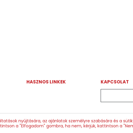
HASZNOS LINKEK
KAPCSOLAT
Adatvédelmi szabályzat
magyarorsz
áltatások nyújtására, az ajánlatok személyre szabására és a süti
attintson a "Elfogadom" gombra, ha nem, kérjük, kattintson a "N