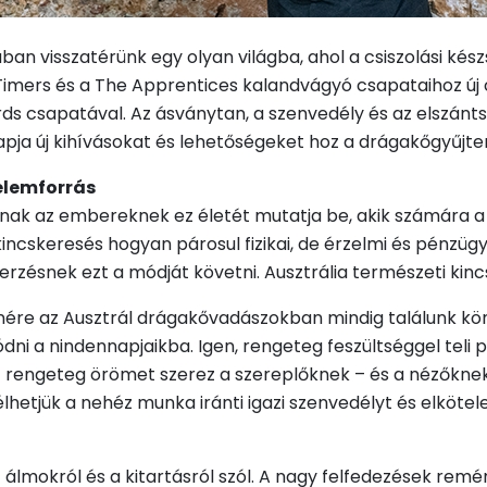
n visszatérünk egy olyan világba, ahol a csiszolási kés
Timers és a The Apprentices kalandvágyó csapataihoz ú
rds csapatával. Az ásványtan, a szenvedély és az elszánts
apja új kihívásokat és lehetőségeket hoz a drágakőgyűjt
elemforrás
knak az embereknek ez életét mutatja be, akik számára a
kincskeresés hogyan párosul fizikai, de érzelmi és pénzügy
rzésnek ezt a módját követni. Ausztrália természeti kincs
lenére az Ausztrál drágakővadászokban mindig találunk k
i a nindennapjaikba. Igen, rengeteg feszültséggel teli pi
 rengeteg örömet szerez a szereplőknek – és a nézőknek: 
télhetjük a nehéz munka iránti igazi szenvedélyt és elkötel
álmokról és a kitartásról szól. A nagy felfedezések re