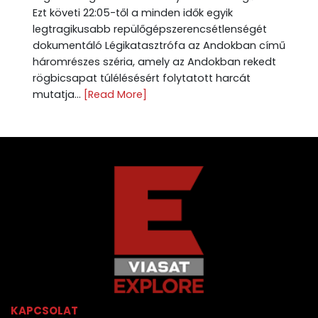
Ezt követi 22:05-től a minden idők egyik
legtragikusabb repülőgépszerencsétlenségét
dokumentáló Légikatasztrófa az Andokban című
háromrészes széria, amely az Andokban rekedt
rögbicsapat túlélésésért folytatott harcát
mutatja...
[Read More]
KAPCSOLAT