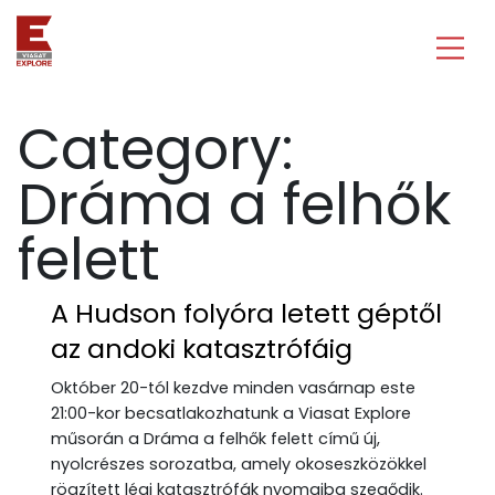
Category:
Dráma a felhők
felett
A Hudson folyóra letett géptől
az andoki katasztrófáig
Október 20-tól kezdve minden vasárnap este
21:00-kor becsatlakozhatunk a Viasat Explore
műsorán a Dráma a felhők felett című új,
nyolcrészes sorozatba, amely okoseszközökkel
rögzített légi katasztrófák nyomaiba szegődik.