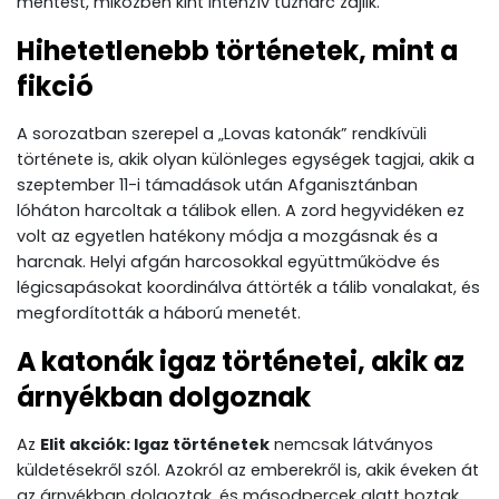
mentést, miközben kint intenzív tűzharc zajlik.
Hihetetlenebb történetek, mint a
fikció
A sorozatban szerepel a „Lovas katonák” rendkívüli
története is, akik olyan különleges egységek tagjai, akik a
szeptember 11-i támadások után Afganisztánban
lóháton harcoltak a tálibok ellen. A zord hegyvidéken ez
volt az egyetlen hatékony módja a mozgásnak és a
harcnak. Helyi afgán harcosokkal együttműködve és
légicsapásokat koordinálva áttörték a tálib vonalakat, és
megfordították a háború menetét.
A katonák igaz történetei, akik az
árnyékban dolgoznak
Az
Elit akciók: Igaz történetek
nemcsak látványos
küldetésekről szól. Azokról az emberekről is, akik éveken át
az árnyékban dolgoztak, és másodpercek alatt hoztak