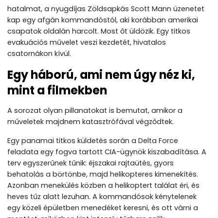
hatalmat, a nyugdíjas Zöldsapkás Scott Mann üzenetet
kap egy afgán kommandóstól, aki korábban amerikai
csapatok oldalán harcolt. Most őt üldözik. Egy titkos
evakuációs művelet veszi kezdetét, hivatalos
csatornákon kívül.
Egy háború, ami nem úgy néz ki,
mint a filmekben
A sorozat olyan pillanatokat is bemutat, amikor a
műveletek majdnem katasztrófával végződtek.
Egy panamai titkos küldetés során a Delta Force
feladata egy fogva tartott CIA-ügynök kiszabadítása. A
terv egyszerűnek tűnik: éjszakai rajtaütés, gyors
behatolás a börtönbe, majd helikopteres kimenekítés.
Azonban menekülés közben a helikoptert találat éri, és
heves tűz alatt lezuhan. A kommandósok kénytelenek
egy közeli épületben menedéket keresni, és ott várni a