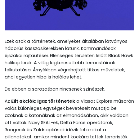
Ezek azok a történetek, amelyeket általában látványos
háborús kasszasikerekben látunk. Kommandósok
éjszakai rajtaütései. Ellenséges területen lelőtt Black Hawk
helikopterek. A világ legkeresettebb terroristáinak
felkutatása. Árnyékban végrehajtott titkos műveletek,
ahol egyetlen hiba is halálos lehet.
De ebben a sorozatban nincsenek színészek.
Az
Elit akciók: Igaz történetek
a Viasat Explore műsorán
valós különleges egységek bevetéseit mutatja be
azoknak a katonáknak az elmondásában, akik valóban
ott voltak. Navy SEAL-ek, Delta Force operátorok,
Rangerek és Zöldsapkások idézik fel azokat a
pillanatokat, amikor mindent kockára tettek terroristák