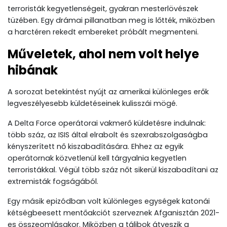
terroristák kegyetlenségeit, gyakran mesterlövészek
tüzében. Egy drámai pillanatban meg is lőtték, miközben
a harctéren rekedt embereket próbált megmenteni.
Műveletek, ahol nem volt helye
hibának
A sorozat betekintést nyújt az amerikai különleges erők
legveszélyesebb küldetéseinek kulisszái mögé.
A Delta Force operátorai vakmerő küldetésre indulnak:
több száz, az ISIS által elrabolt és szexrabszolgaságba
kényszerített nő kiszabadítására. Ehhez az egyik
operátornak közvetlenül kell tárgyalnia kegyetlen
terroristákkal. Végül több száz nőt sikerül kiszabadítani az
extremisták fogságából.
Egy másik epizódban volt különleges egységek katonái
kétségbeesett mentőakciót szerveznek Afganisztán 2021-
es összeomlásakor. Miközben a tálibok átveszik a