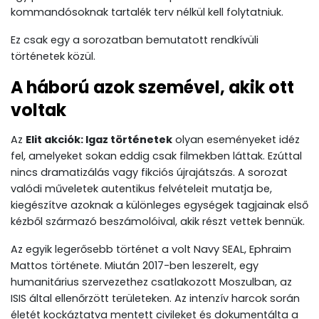
kommandósoknak tartalék terv nélkül kell folytatniuk.
Ez csak egy a sorozatban bemutatott rendkívüli
történetek közül.
A háború azok szemével, akik ott
voltak
Az
Elit akciók: Igaz történetek
olyan eseményeket idéz
fel, amelyeket sokan eddig csak filmekben láttak. Ezúttal
nincs dramatizálás vagy fikciós újrajátszás. A sorozat
valódi műveletek autentikus felvételeit mutatja be,
kiegészítve azoknak a különleges egységek tagjainak első
kézből származó beszámolóival, akik részt vettek bennük.
Az egyik legerősebb történet a volt Navy SEAL, Ephraim
Mattos története. Miután 2017-ben leszerelt, egy
humanitárius szervezethez csatlakozott Moszulban, az
ISIS által ellenőrzött területeken. Az intenzív harcok során
életét kockáztatva mentett civileket és dokumentálta a