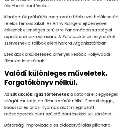
élet-halál döntéseket.
Kihallgatók próbálják megtörni a több ezer halálesetért
felelős terroristákat. Az Army Rangers ejtőernyővel
érkeznek ellenséges területre Panamában stratégiai
repülőterek biztosítására. A Zöldsapkások helyi erőket
szerveznek a tálibok elleni harcra Afganisztánban.
Ezek azok a küldetések, amelyek később Hollywoodi
filmeket inspirálnak.
Valódi különleges műveletek.
Forgatókönyv nélkül.
Az
Elit akciók: Igaz történetek
a katonai elit egységek
világát mutatja be filmes szűrők nélkül. Feszültséggel,
káosszal és óriási nyomás alatt meghozott,
másodpercek alatt születő döntésekkel teli történet.
Bátorság, improvizáció és áldozatvállalás pillanatai