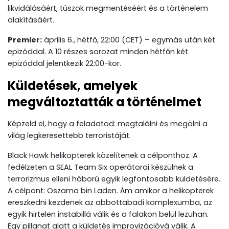
likvidálásáért, túszok megmentéséért és a történelem
alakításáért.
Premier:
április 6., hétfő, 22:00 (CET) – egymás után két
epizóddal. A 10 részes sorozat minden hétfőn két
epizóddal jelentkezik 22:00-kor.
Küldetések, amelyek
megváltoztatták a történelmet
Képzeld el, hogy a feladatod: megtalálni és megölni a
világ legkeresettebb terroristáját.
Black Hawk helikopterek közelítenek a célponthoz. A
fedélzeten a SEAL Team Six operátorai készülnek a
terrorizmus elleni háború egyik legfontosabb küldetésére.
A célpont: Oszama bin Laden. Ám amikor a helikopterek
ereszkedni kezdenek az abbottabadi komplexumba, az
egyik hirtelen instabillá válik és a falakon belül lezuhan.
Egy pillanat alatt a küldetés improvizációvá válik. A