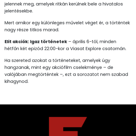
jelennek meg, amelyek ritkán kerülnek bele a hivatalos
jelentésekbe.
Mert amikor egy különleges művelet véget ér, a történtek
nagy része titkos marad.
Elit akciók: Igaz történetek
– április 6-tól, minden
hétfőn két epizód 22:00-kor a Viasat Explore csatornán.
Ha szereted azokat a történeteket, amelyek úgy
hangzanak, mint egy akciófilm cselekménye – de
valójában megtörténtek –, ezt a sorozatot nem szabad
kihagynod.