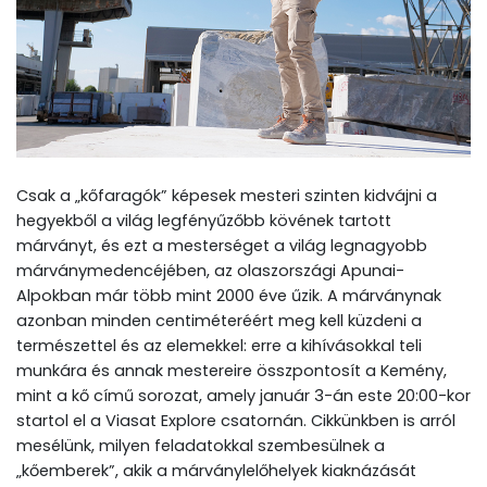
Csak a „kőfaragók” képesek mesteri szinten kidvájni a
hegyekből a világ legfényűzőbb kövének tartott
márványt, és ezt a mesterséget a világ legnagyobb
márványmedencéjében, az olaszországi Apunai-
Alpokban már több mint 2000 éve űzik. A márványnak
azonban minden centiméteréért meg kell küzdeni a
természettel és az elemekkel: erre a kihívásokkal teli
munkára és annak mestereire összpontosít a Kemény,
mint a kő című sorozat, amely január 3-án este 20:00-kor
startol el a Viasat Explore csatornán. Cikkünkben is arról
mesélünk, milyen feladatokkal szembesülnek a
„kőemberek”, akik a márványlelőhelyek kiaknázását