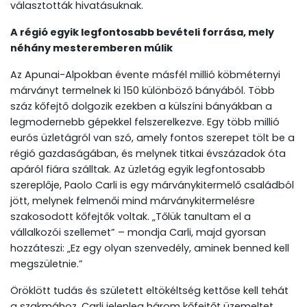
választották hivatásuknak.
A régió egyik legfontosabb bevételi forrása, mely
néhány mesteremberen múlik
Az Apunai-Alpokban évente másfél millió köbméternyi
márványt termelnek ki 150 különböző bányából. Több
száz kőfejtő dolgozik ezekben a külszíni bányákban a
legmodernebb gépekkel felszerelkezve. Egy több millió
eurós üzletágról van szó, amely fontos szerepet tölt be a
régió gazdaságában, és melynek titkai évszázadok óta
apáról fiára szálltak. Az üzletág egyik legfontosabb
szereplője, Paolo Carli is egy márványkitermelő családból
jött, melynek felmenői mind márványkitermelésre
szakosodott kőfejtők voltak. „Tőlük tanultam el a
vállalkozói szellemet” – mondja Carli, majd gyorsan
hozzáteszi: „Ez egy olyan szenvedély, aminek benned kell
megszületnie.”
Öröklött tudás és született eltökéltség kettőse kell tehát
a szakmához. Carli jelenleg három kőfejtőt üzemeltet,