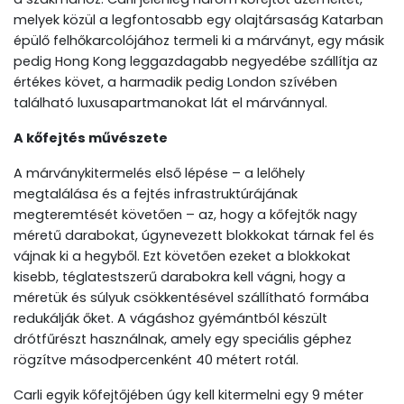
melyek közül a legfontosabb egy olajtársaság Katarban
épülő felhőkarcolójához termeli ki a márványt, egy másik
pedig Hong Kong leggazdagabb negyedébe szállítja az
értékes követ, a harmadik pedig London szívében
található luxusapartmanokat lát el márvánnyal.
A kőfejtés művészete
A márványkitermelés első lépése – a lelőhely
megtalálása és a fejtés infrastruktúrájának
megteremtését követően – az, hogy a kőfejtők nagy
méretű darabokat, úgynevezett blokkokat tárnak fel és
vájnak ki a hegyből. Ezt követően ezeket a blokkokat
kisebb, téglatestszerű darabokra kell vágni, hogy a
méretük és súlyuk csökkentésével szállítható formába
redukálják őket. A vágáshoz gyémántból készült
drótfűrészt használnak, amely egy speciális géphez
rögzítve másodpercenként 40 métert rotál.
Carli egyik kőfejtőjében úgy kell kitermelni egy 9 méter