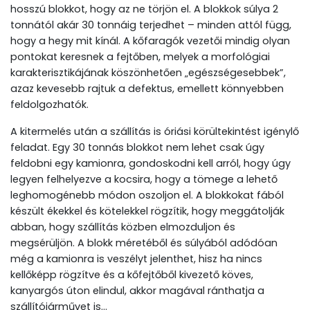
hosszú blokkot, hogy az ne törjön el. A blokkok súlya 2
tonnától akár 30 tonnáig terjedhet – minden attól függ,
hogy a hegy mit kínál. A kőfaragók vezetői mindig olyan
pontokat keresnek a fejtőben, melyek a morfológiai
karakterisztikájának köszönhetően „egészségesebbek”,
azaz kevesebb rajtuk a defektus, emellett könnyebben
feldolgozhatók.
A kitermelés után a szállítás is óriási körültekintést igénylő
feladat. Egy 30 tonnás blokkot nem lehet csak úgy
feldobni egy kamionra, gondoskodni kell arról, hogy úgy
legyen felhelyezve a kocsira, hogy a tömege a lehető
leghomogénebb módon oszoljon el. A blokkokat fából
készült ékekkel és kötelekkel rögzítik, hogy meggátolják
abban, hogy szállítás közben elmozduljon és
megsérüljön. A blokk méretéből és súlyából adódóan
még a kamionra is veszélyt jelenthet, hisz ha nincs
kellőképp rögzítve és a kőfejtőből kivezető köves,
kanyargós úton elindul, akkor magával ránthatja a
szállítójárművet is…