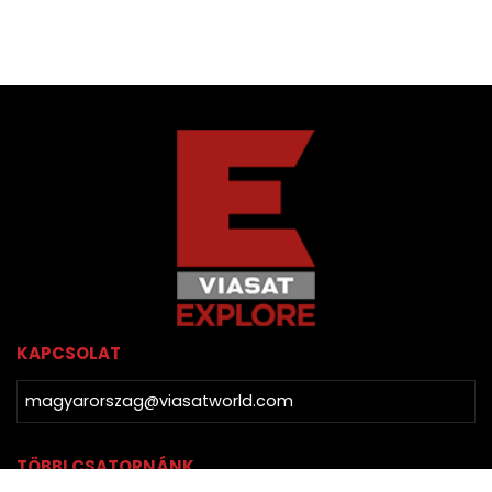
KAPCSOLAT
magyarorszag@viasatworld.com
TÖBBI CSATORNÁNK