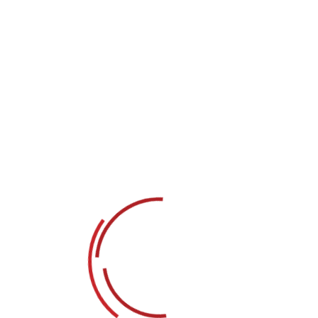
asat Explore
műsorán az
Ausztrál hajómentők
4. évada, 
melyben családokat hagynak hátra, pénzügyi nehézségek
 ragadt járművek közül kerülnek ki. Lesznek itt összetör
ket nagyon gyorsan be kell gyűjteni. Cikkünkben bemuta
kát…
habár meg kell jegyeznünk, hogy nem igazán szeretik maguk
 világ választja el egymástól. Luke ugyan meghozta azt a
igazán látszik meg rajta: laza, közvetlen figura és megl
 végiggondol. No, pont ezért működik a munkakapcsolat
át, neked csak meg kell találnod a megfelelő módot” – m
de mindig elő tudunk állni egy működő tervvel.”
egyéni megközelítést igényelnek, ezért az egész lénye