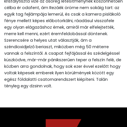
kristálytiszta vize az ősöreg létesítménynek köszönhetően
célba ér odafent, ám Rezáék öröme nem sokáig tart: az
egyik tag fejlámpája lemerül, és csak a kamera pislákoló
fénye mellett képes előbotorkálni, ráadásul visszafele
egy olyan elágazáshoz érnek, amiről már elfelejtették,
merre kell menni, ezért éremfeldobással döntenek.
Szerencsére a helyes utat választják, ám a
széndioxidjelző beriaszt, miközben még 50 méterre
vannak a felszíntől. A csapat fejfájással és szédelgéssel
küszködve, már-már pánikszerűen teper a felszín felé, de
közben arra gondolnak, hogy sok ezer évvel ezelőtt hogy
voltak képesek emberek ilyen körülmények között egy
egész földalatti csatornarendszert kiépíteni. Talán
tényleg egy dzsinn volt.