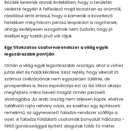
Rezáék kerestek annak érdekében, hogy a területet
védetté tegyék! A felfedező majd kicsattan az örömtől,
ráadásul arról értesül, hogy a kamerák a következő
hetekben még három perzsa leopárdot is rögzítenek,
ahogy kedélyesen iszogatnak nem tudván, hogy jó
eséllyel egy szebb jövő vár rájuk.
Egy titokzatos csatornarendszer a világ egyik
legszárazabb pontján
Omán a világ egyik legszárazabb országa, ahol a vízhez
jutás élet és halál kérdése. Kész rejtély, hogy sikerült itt
számos civilizációnak nem egyszerűen túlélnie, de
prosperálnia is. Reza expedíciója ezt az ősi titkot akarja
megfejteni, mikor beveti magát Omán perzselő
sivatagjába. Az arab ország nem teljesen kopár, elvétve
található rajta néhány oázis, és ezekhez egy építészeti
remekmű, az úgynevezett faladzs-rendszer szállítja a
vizet. A faladzs földalatti csatornák bonyolult hálózata –
féltő gondossággal épített alagutak több tíz méter