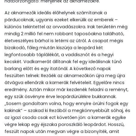
hátborzongató: menjenek az aknamezőkre.
Az aknamezők ideális élőhelynek számítanak a
párducoknak, ugyanis ezeket elkerülik az emberek –
különös tekintettel az orvvadászokra. Irak területén még
mindig 2 millió fel nem robbant taposóakna található,
életveszélyes bárhol is letérni az útról. A csapat mégis
bizakodó, főleg miután kiszúrja a leopárd két
legfontosabb táplálékát, a vaddisznót és a hegyi
kecskét. Vadkamerát állítanak fel egy ideálisnak tűnő
barlang előtt és egy itatónál. A következő napok
feszülten telnek: Rezáék az aknamezőkön újra meg újra
átvágva ellenőrzik a kamerák felvételeit. Egyelőre nincs
eredmény. Aztán mikor már kezdenék feladni a reményt,
egy szűk ösvényre érve leopárdürülékre bukkannak.
„Sosem gondoltam volna, hogy ennyire örülni fogok egy
kakinak” – szakad ki Rezából a megkönnyebbült sóhaj, és
az igazi csoda csak ezt követően jön: a kamerák egyike
végre lekap egy éjszaka poroszkáló leopárdot. Hosszú,
feszült napok után megvan végre a bizonyíték, amit