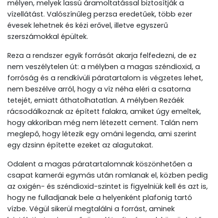
mélyen, melyek lassú áramoltatással biztosítják a
vízellátást. Valószínűleg perzsa eredetűek, több ezer
évesek lehetnek és kézi erővel, illetve egyszerű
szerszámokkal épültek.
Reza a rendszer egyik forrását akarja felfedezni, de ez
nem veszélytelen út: a mélyben a magas széndioxid, a
forróság és a rendkívüli páratartalom is végzetes lehet,
nem beszélve arról, hogy a víz néha eléri a csatorna
tetejét, emiatt áthatolhatatlan. A mélyben Rezáék
rácsodálkoznak az épített falakra, amiket úgy emeltek,
hogy akkoriban még nem létezett cement. Talán nem
meglepő, hogy létezik egy ománi legenda, ami szerint
egy dzsinn építette ezeket az alagutakat.
Odalent a magas páratartalomnak köszönhetően a
csapat kamerái egymás után romlanak el, közben pedig
az oxigén- és széndioxid-szintet is figyelniük kell és azt is,
hogy ne fulladjanak bele a helyenként plafonig tartó
vízbe. Végül sikerül megtalálni a forrást, aminek