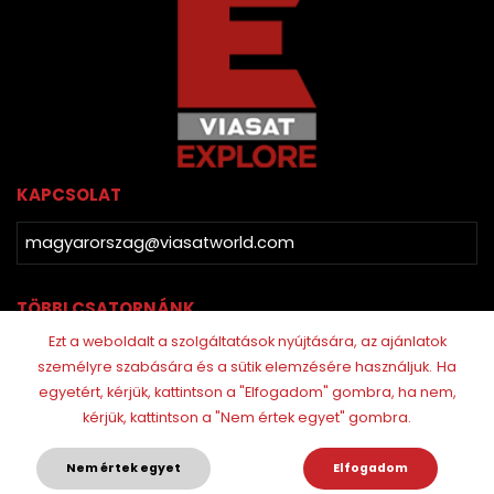
KAPCSOLAT
magyarorszag@viasatworld.com
TÖBBI CSATORNÁNK
Ezt a weboldalt a szolgáltatások nyújtására, az ajánlatok
személyre szabására és a sütik elemzésére használjuk.
Ha
egyetért, kérjük, kattintson a "Elfogadom" gombra, ha nem,
kérjük, kattintson a "Nem értek egyet" gombra.
Nem értek egyet
Elfogadom