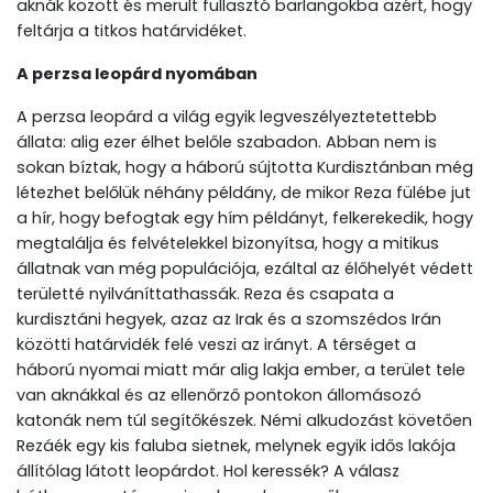
aknák között és merült fullasztó barlangokba azért, hogy
feltárja a titkos határvidéket.
A perzsa leopárd nyomában
A perzsa leopárd a világ egyik legveszélyeztetettebb
állata: alig ezer élhet belőle szabadon. Abban nem is
sokan bíztak, hogy a háború sújtotta Kurdisztánban még
létezhet belőlük néhány példány, de mikor Reza fülébe jut
a hír, hogy befogtak egy hím példányt, felkerekedik, hogy
megtalálja és felvételekkel bizonyítsa, hogy a mitikus
állatnak van még populációja, ezáltal az élőhelyét védett
területté nyilváníttathassák. Reza és csapata a
kurdisztáni hegyek, azaz az Irak és a szomszédos Irán
közötti határvidék felé veszi az irányt. A térséget a
háború nyomai miatt már alig lakja ember, a terület tele
van aknákkal és az ellenőrző pontokon állomásozó
katonák nem túl segítőkészek. Némi alkudozást követően
Rezáék egy kis faluba sietnek, melynek egyik idős lakója
állítólag látott leopárdot. Hol keressék? A válasz