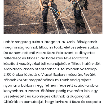
Habár rengeteg turista látogatja, az Arab-félszigetnek
még mindig vannak titkai, mi több, életveszélyes sarkai.
De ez nem rettenti vissza Reza Pakravant, a díjnyertes
felfedezőt és filmest, aki hatrészes tévésorozatot
készített veszélyekkel teli kalandjairól. A Titkos határvidék:
Arábiában, amely szeptember 8-tól minden vasárnap
21:00 órakor látható a Viasat Explore műsorán, Rezáék
többek között megpróbálnak múltunk eddig rejtett
nyomaira bukkanni egy fel nem fedezett szaúd-arábiai
kanyonban, a Perzsa-öbölben pedig nyomára lelni egy
veszélyeztett és különleges állatnak, a dugongnak.
Cikkünkben bemutatjuk, hogy lavírozott Reza és csapata