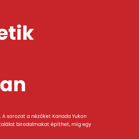
etik
ban
ra. A sorozat a nézőket Kanada Yukon
 találat birodalmakat építhet, míg egy