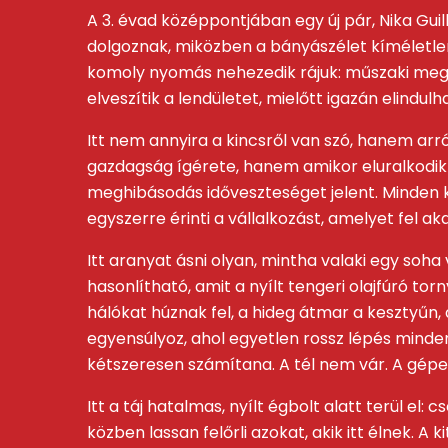
A 3. évad középpontjában egy új pár, Nika Gui
dolgoznak, miközben a bányászélet kíméletl
komoly nyomás nehezedik rájuk: műszaki megh
elveszítik a lendületet, mielőtt igazán elindul
Itt nem annyira a kincsről van szó, hanem arr
gazdagság ígérete, hanem amikor eluralkodik 
meghibásodás időveszteséget jelent. Minden k
egyszerre érinti a vállalkozást, amelyet fel a
Itt aranyat ásni olyan, mintha valaki egy so
hasonlítható, amit a nyílt tengeri olajfúró to
hálókat húznak fel, a hideg átmar a kesztyű
egyensúlyoz, ahol egyetlen rossz lépés mind
kétszeresen számítana. A tél nem vár. A gépe
Itt a táj hatalmas, nyílt égbolt alatt terül el
közben lassan felőrli azokat, akik itt élnek.