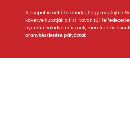
A csapat ismét útnak indul, hogy megfejtse Sl
követve kutatják a Pitt-tavon túli felfedezetl
nyomán haladva másznak, merülnek és ásnak a f
aranykészletére pályáztak.