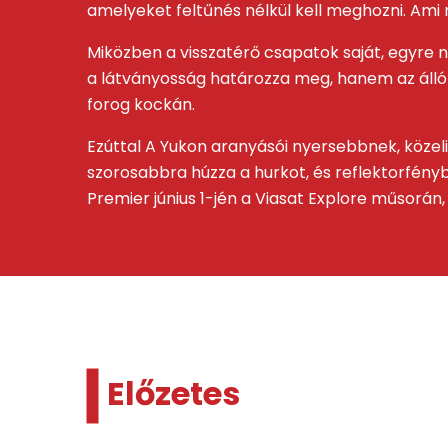
amelyeket feltűnés nélkül kell meghozni. Ami m
Miközben a visszatérő csapatok saját, egyre
a látványosság határozza meg, hanem az álló
forog kockán.
Ezúttal A Yukon aranyásói nyersebbnek, köze
szorosabbra húzza a hurkot, és reflektorfényb
Premier június 1-jén a Viasat Explore műsorán,
Előzetes