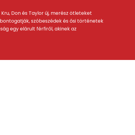
Kru, Don és Taylor új, merész ötleteket
it bontogatják, szóbeszédek és ősi történetek
g egy elárult férfiről, akinek az