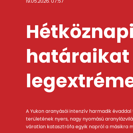
19.05.2026. 07:57
Hétköznapi
határaikat 
legextrém
A Yukon aranyásói intenzív harmadik évaddal t
területének nyers, nagy nyomású aranylázvilág
váratlan katasztrófa egyik napról a másikra mi