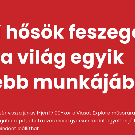
 hősök feszeg
a világ egyik
ebb munkájá
ér vissza június 1-jén 17:00-kor a Viasat Explore műsorá
ába repíti, ahol a szerencse gyorsan fordul: egyetlen jó
ndent leállíthat.