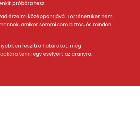
enkit próbára tesz.
évad érzelmi középpontjává. Történetüket nem
bmennek, amikor semmi sem biztos, és minden
nyebben feszíti a határokat, még
kockára tenni egy esélyért az aranyra.