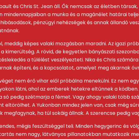
lbault és Chris St. Jean áll. Ők nemcsak az életben társ
en mindennapjaiban a munka és a magánélet határai telj
ibásodások, pénzügyi nehézségek és annak állandó vesz
hatnának.
ól, meddig képes valaki mozgásban maradni. Az igazi prób
a kimerültség. A rövid, de kegyetlen bányászati szezon
éslekedés a túlélést veszélyezteti. Nika és Chris számár
karnak építeni, és a kapcsolatot, amelyet meg akarnak óvn
ha véget nem érő vihar elől próbálna menekülni. Ez nem 
rnyokon látni, ahol az emberek hetekre eltűnnek a ködben.
n, a só pedig szétmarja a fémet. Vagy ahogy valaki több
ent eltörölhet. A Yukonban mindez jelen van, csak még 
k megfagynak, ha túl sokáig állnak. A szerencse pedig va
: csendes, mégis feszültséggel teli. Minden hegygerinc és 
 A kitartás nem nagy, látványos pillanatokban mutatkozik