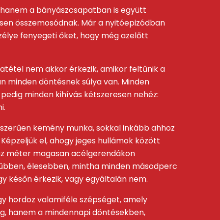
ak, hanem a bányászcsapatban is együtt
esen összemosódnak. Már a nyitóepizódban
élye fenyegeti őket, hogy még azelőtt
atétel nem akkor érkezik, amikor feltűnik a
ban minden döntésnek súlya van. Minden
a pedig minden kihívás kétszeresen nehéz:
i.
egyszerűen kemény munka, sokkal inkább ahhoz
 Képzeljük el, ahogy jeges hullámok között
 száz méter magasan acélgerendákon
sűrűbben, élesebben, mintha minden másodperc
gy későn érkezik, vagy egyáltalán nem.
völgy hordoz valamiféle szépséget, amely
 meg, hanem a mindennapi döntésekben,