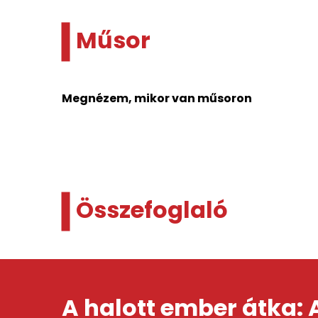
Műsor
Megnézem, mikor van műsoron
Összefoglaló
A halott ember átka: 