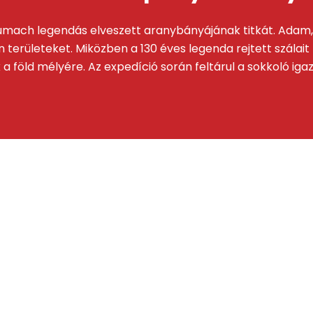
umach legendás elveszett aranybányájának titkát. Adam, 
en területeket. Miközben a 130 éves legenda rejtett szála
öld mélyére. Az expedíció során feltárul a sokkoló igazsá