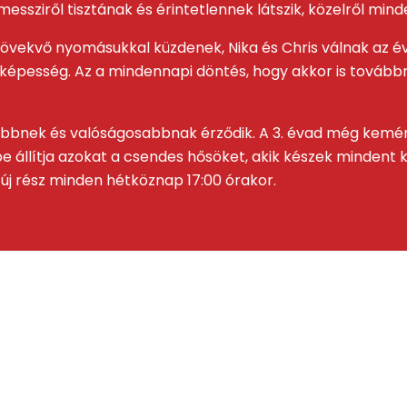
essziről tisztának és érintetlennek látszik, közelről mind
 növekvő nyomásukkal küzdenek, Nika és Chris válnak az 
képesség. Az a mindennapi döntés, hogy akkor is továb
libbnek és valóságosabbnak érződik. A 3. évad még kemé
e állítja azokat a csendes hősöket, akik készek mindent 
 új rész minden hétköznap 17:00 órakor.