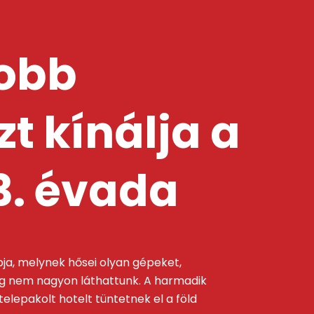
yobb
t kínálja a
3. évada
pja, melynek hősei olyan gépeket,
ég nem nagyon láthattunk. A harmadik
elepakolt hotelt tüntetnek el a föld