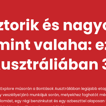
torik és nag
int valaha: ez
usztráliában 
sat Explore műsorán a Bontások Ausztráliában legújabb eta
 veszéllyel járó munkájuk során, melyekhez foghatót m
lomást, egy régi benzinkutat és egy azbeszttel alaposan t