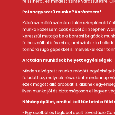
felszínéről, és mindezt szinte varázsütésre. 
Pofonegyszerű munka? Korántsem!
Külső szemlélő számára talán szimplának tűnhe
munka közel sem csak ebből áll. Stephen Wall
keresztül mutatja be a bontási brigádok munk
felhasználható és mi az, ami színtiszta hulla
tonnára rúgó gépekkel is, melyekkel ezer to
Arctalan munkások helyett egyéniségek
Minden elvégzett munka mögött egyéniségek á
feladathoz, melynek részeként mindennap vásá
ezek mögött álló arcokat is, akiknek egyénisé
ilyen munka jól és biztonságosan el legyen vé
Néhány épület, amit el kell tüntetni a föld 
• Egy acélból és téglából épült tévéstúdió Ca