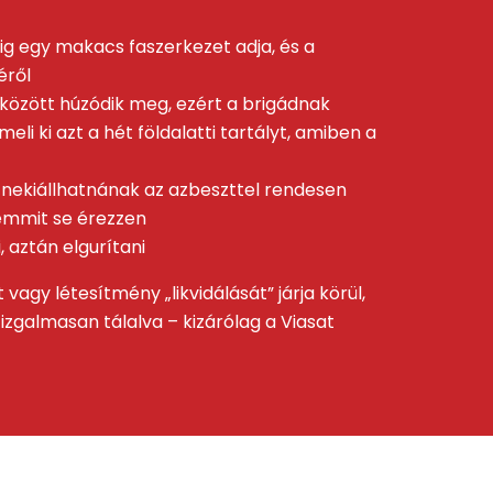
dig egy makacs faszerkezet adja, és a
éről
 között húzódik meg, ezért a brigádnak
i ki azt a hét földalatti tartályt, amiben a
tt nekiállhatnának az azbeszttel rendesen
emmit se érezzen
 aztán elgurítani
agy létesítmény „likvidálását” járja körül,
izgalmasan tálalva – kizárólag a Viasat