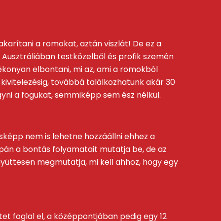
karítani a romokat, aztán viszlát! De ez a
 Ausztráliában testközelből és profik szemén
ékonyan elbontani, mi az, ami a romokból
 kivitelezésig, továbbá találkozhatunk akár 30
yni a fogukat, semmiképp sem ész nélkül.
sképp nem is lehetne hozzáállni ehhez a
pán a bontás folyamatait mutatja be, de az
együttesen megmutatja, mi kell ahhoz, hogy egy
et foglal el, a középpontjában pedig egy 12