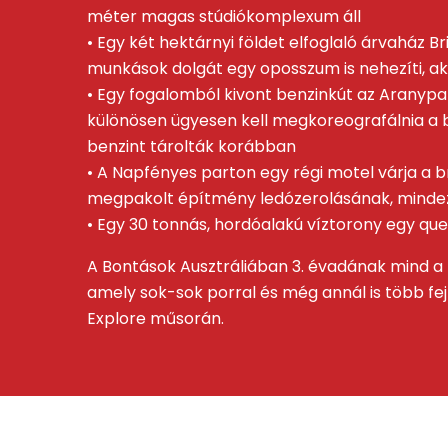
méter magas stúdiókomplexum áll
• Egy két hektárnyi földet elfoglaló árvaház B
munkások dolgát egy oposszum is nehezíti, aki
• Egy fogalomból kivont benzinkút az Aranypa
különösen ügyesen kell megkoreografálnia a bon
benzint tárolták korábban
• A Napfényes parton egy régi motel várja a b
megpakolt építmény ledózerolásának, mindez
• Egy 30 tonnás, hordóalakú víztorony egy que
A Bontások Ausztráliában 3. évadának mind a ha
amely sok-sok porral és még annál is több fej
Explore műsorán.