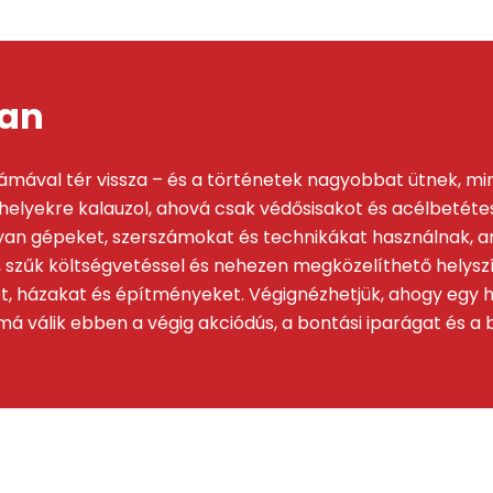
ban
drámával tér vissza – és a történetek nagyobbat ütnek, m
 helyekre kalauzol, ahová csak védősisakot és acélbetét
 olyan gépeket, szerszámokat és technikákat használnak,
l, szűk költségvetéssel és nehezen megközelíthető helys
 házakat és építményeket. Végignézhetjük, ahogy egy ha
má válik ebben a végig akciódús, a bontási iparágat és a