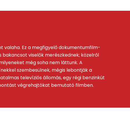
int valaha. Ez a megfigyelő dokumentumfilm-
es bakancsot viselők merészkednek; közelről
 amilyeneket még soha nem láttunk. A
zínekkel szembesülnek, mégis lebontják a
talmas televíziós állomás, egy régi benzinkút
 bontást végrehajtókat bemutató filmben.