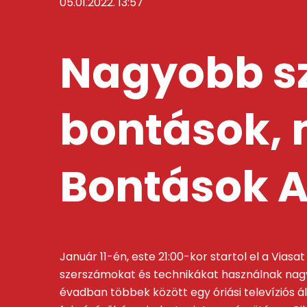
05.01.2022. 13:57
Nagyobb sz
bontások, m
Bontások A
Január 11-én, este 21:00-kor startol el a Via
szerszámokat és technikákat használnak nagy
évadban többek között egy óriási televíziós ál