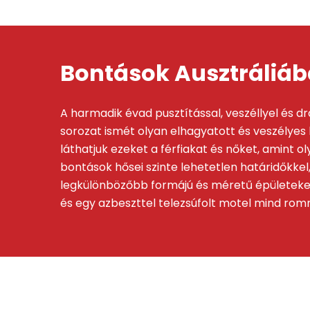
Bontások Ausztráliá
A harmadik évad pusztítással, veszéllyel és 
sorozat ismét olyan elhagyatott és veszélyes
láthatjuk ezeket a férfiakat és nőket, amint
bontások hősei szinte lehetetlen határidőkke
legkülönbözőbb formájú és méretű épületeket,
és egy azbeszttel telezsúfolt motel mind rom