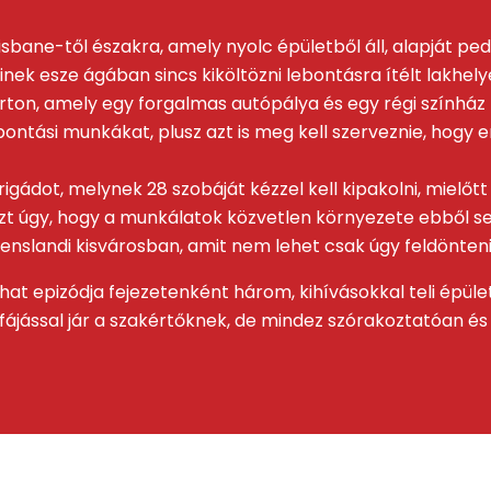
risbane-től északra, amely nyolc épületből áll, alapját pe
nek esze ágában sincs kiköltözni lebontásra ítélt lakhely
rton, amely egy forgalmas autópálya és egy régi színház
tási munkákat, plusz azt is meg kell szerveznie, hogy emel
rigádot, melynek 28 szobáját kézzel kell kipakolni, mielő
t úgy, hogy a munkálatok közvetlen környezete ebből s
enslandi kisvárosban, amit nem lehet csak úgy feldönteni,
t epizódja fejezetenként három, kihívásokkal teli épület v
fájással jár a szakértőknek, de mindez szórakoztatóan és 