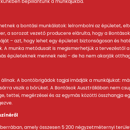
Cikkünkben bepillantunk a munkájukba.
tnek a bontási munkálatok: lelrombolni az épületet, elta
er, a sorozat vezető producere elárulta, hogy a Bontások
áját – azt, hogy lehet egy épületet biztonságosan és hat
dék. A munka metódusait is megismerhetjük a tervezéstől a
nnás épületeknek mennek neki – de ha nem akarják otthag
llnak. A bontóbrigádok tagjai imádják a munkájukat: má
rra viszik a bőrüket. A Bontások Ausztráliában nem csu
ge, tettei, megérzései és az egymás közötti összhangja 
gezve.
színéről
nberrában, amely összesen 5 200 négyzetméternyi terület