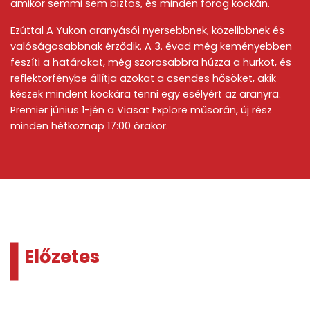
amikor semmi sem biztos, és minden forog kockán.
Ezúttal A Yukon aranyásói nyersebbnek, közelibbnek és
valóságosabbnak érződik. A 3. évad még keményebben
feszíti a határokat, még szorosabbra húzza a hurkot, és
reflektorfénybe állítja azokat a csendes hősöket, akik
készek mindent kockára tenni egy esélyért az aranyra.
Premier június 1-jén a Viasat Explore műsorán, új rész
minden hétköznap 17:00 órakor.
Előzetes