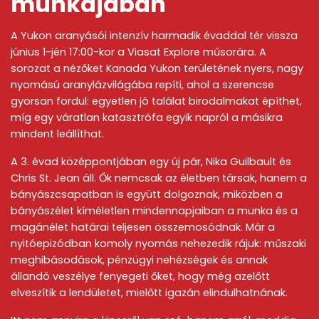
munkájában
A Yukon aranyásói intenzív harmadik évaddal tér vissza
június 1-jén 17:00-kor a Viasat Explore műsorára. A
sorozat a nézőket Kanada Yukon területének nyers, nagy
nyomású aranylázvilágába repíti, ahol a szerencse
gyorsan fordul: egyetlen jó találat birodalmakat építhet,
míg egy váratlan katasztrófa egyik napról a másikra
mindent leállíthat.
A 3. évad középpontjában egy új pár, Nika Guilbault és
Chris St. Jean áll. Ők nemcsak az életben társak, hanem a
bányászcsapatban is együtt dolgoznak, miközben a
bányászélet kíméletlen mindennapjaiban a munka és a
magánélet határai teljesen összemosódnak. Már a
nyitóepizódban komoly nyomás nehezedik rájuk: műszaki
meghibásodások, pénzügyi nehézségek és annak
állandó veszélye fenyegeti őket, hogy még azelőtt
elveszítik a lendületet, mielőtt igazán elindulhatnának.