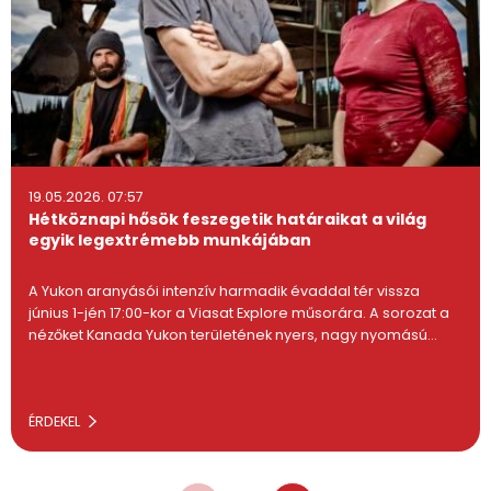
19.05.2026. 07:57
Hétköznapi hősök feszegetik határaikat a világ
egyik legextrémebb munkájában
A Yukon aranyásói intenzív harmadik évaddal tér vissza
június 1-jén 17:00-kor a Viasat Explore műsorára. A sorozat a
nézőket Kanada Yukon területének nyers, nagy nyomású…
ÉRDEKEL