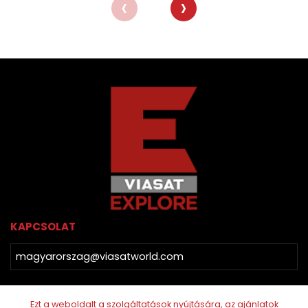
‹
›
KAPCSOLAT
magyarorszag@viasatworld.com
TÖBBI CSATORNÁNK
Ezt a weboldalt a szolgáltatások nyújtására, az ajánlatok