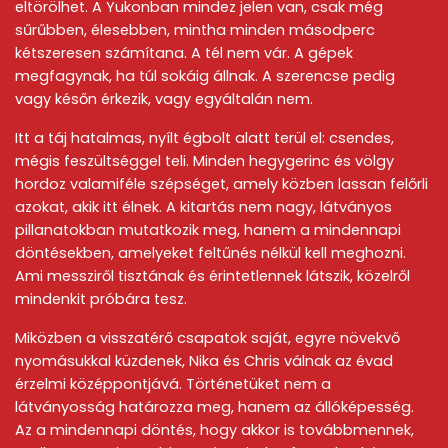
eltörölhet. A Yukonban mindez jelen van, csak még
sűrűbben, élesebben, mintha minden másodperc
kétszeresen számítana. A tél nem vár. A gépek
megfagynak, ha túl sokáig állnak. A szerencse pedig
vagy későn érkezik, vagy egyáltalán nem.
Itt a táj hatalmas, nyílt égbolt alatt terül el: csendes,
mégis feszültséggel teli. Minden hegygerinc és völgy
hordoz valamiféle szépséget, amely közben lassan felőrli
azokat, akik itt élnek. A kitartás nem nagy, látványos
pillanatokban mutatkozik meg, hanem a mindennapi
döntésekben, amelyeket feltűnés nélkül kell meghozni.
Ami messziről tisztának és érintetlennek látszik, közelről
mindenkit próbára tesz.
Miközben a visszatérő csapatok saját, egyre növekvő
nyomásukkal küzdenek, Nika és Chris válnak az évad
érzelmi középpontjává. Történetüket nem a
látványosság határozza meg, hanem az állóképesség.
Az a mindennapi döntés, hogy akkor is továbbmennek,