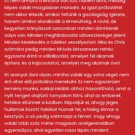
Itt nem annyira a kincsről van szó, hanem arról, meddig
képes valaki mozgásban maradni. Az igazi próbatétel
nem akkor érkezik, amikor feltűnik a gazdagság ígérete,
hanem amikor eluralkodik a kimerültség. A rövid, de
kegyetlen bányászati szezonban minden döntésnek
súlya van. Minden meghibásodás időveszteséget jelent.
Minden késlekedés a túlélést veszélyezteti. Nika és Chris
számára pedig minden kihívás kétszeresen nehéz:
egyszerre érinti a vállalkozást, amelyet fel akarnak
építeni, és a kapcsolatot, amelyet meg akarnak óvni.
Itt aranyat ásni olyan, mintha valaki egy soha véget nem
érő vihar elől próbálna menekülni. Ez nem egyszerűen
kemény munka, sokkal inkább ahhoz hasonlítható, amit a
nyílt tengeri olajfúró tornyokon látni, ahol az emberek
hetekre eltűnnek a ködben. Képzeljük el, ahogy jeges
hullámok között hálókat húznak fel, a hideg átmar a
kesztyűn, a só pedig szétmarja a fémet. Vagy ahogy
valaki több száz méter magasan acélgerendákon
egyensúlyoz, ahol egyetlen rossz lépés mindent