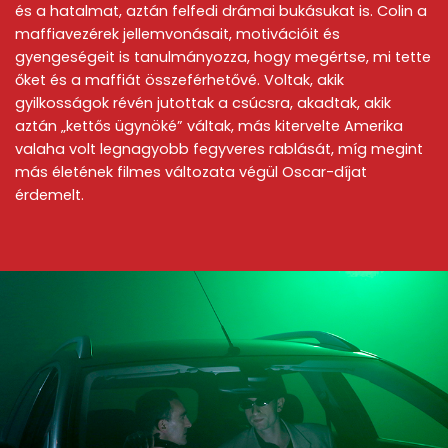
és a hatalmat, aztán felfedi drámai bukásukat is. Colin a
maffiavezérek jellemvonásait, motivációit és
gyengeségeit is tanulmányozza, hogy megértse, mi tette
őket és a maffiát összeférhetővé. Voltak, akik
gyilkosságok révén jutottak a csúcsra, akadtak, akik
aztán „kettős ügynöké” váltak, más kitervelte Amerika
valaha volt legnagyobb fegyveres rablását, míg megint
más életének filmes változata végül Oscar-díjat
érdemelt.